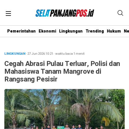
Pemerintahan
Ekonomi
Lingkungan
Trending
Hukum
N
LINGKUNGAN
· 27 Jun 2026
10:21
·
waktu baca 1 menit
Cegah Abrasi Pulau Terluar, Polisi dan
Mahasiswa Tanam Mangrove di
Rangsang Pesisir