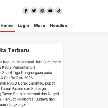
10 Orang
Diamankan
Terkait
Dugaan
NE
NE
Home
Login
More
Headline
Selatpanjang
Suap Jual
ak Bola Asal Meranti Siap Tampil di Liga Top Skor Na
k Tebing Tinggi Bongkar
Beli
yasa Begal, Korban Mengaku
Jabatan
u yang lalu
lit Utang
1 bulan yang
ita Terbaru
u yang lalu
lalu
Kepulauan Meranti Jalin Silaturahmi
 Kadis Perkimtan LH
i Sabet Tiga Penghargaan pada
K GenRe Riau 2026
nan RSUD Dorak Dipantau, Bupati
Temui Pasien dan Keluarga
 Tawar Satukan Meranti dan Negeri
, Perkuat Kolaborasi Budaya dan
arian Lingkungan