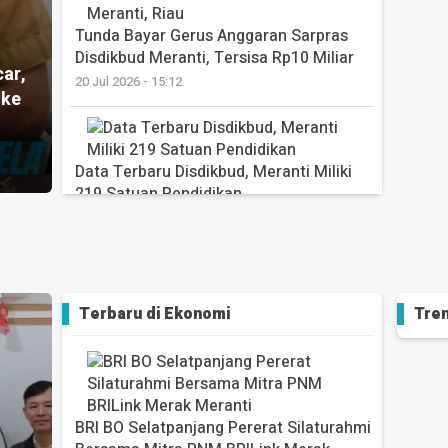
Tunda Bayar Gerus Anggaran Sarpras
Disdikbud Meranti, Tersisa Rp10 Miliar
ar,
20 Jul 2026 - 15:12
 ke
Data Terbaru Disdikbud, Meranti Miliki
219 Satuan Pendidikan
20 Jul 2026 - 15:06
Disdik Meranti Awasi MPLS, 4.900 Siswa
Terbaru di
Ekonomi
Tren
Baru Siap Masuk Sekolah
1 Jul 2026 - 16:49
BRI BO Selatpanjang Pererat Silaturahmi