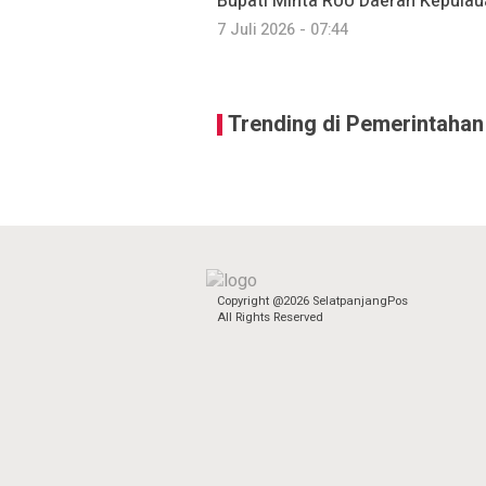
Bupati Minta RUU Daerah Kepulaua
7 Juli 2026 - 07:44
Trending di Pemerintahan
Copyright @2026 SelatpanjangPos
All Rights Reserved