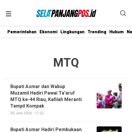
Pemerintahan
Ekonomi
Lingkungan
Trending
Hukum
N
MTQ
Bupati Asmar dan Wabup
Muzamil Hadiri Pawai Ta’aruf
MTQ ke-44 Riau, Kafilah Meranti
Tampil Kompak
30 Juni 2026 - 11:22
Bupati Asmar Hadiri Pembukaan