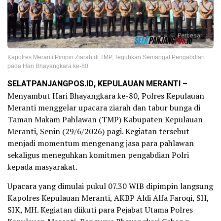
Perbesar
Kapolres Meranti Pimpin Ziarah di TMP, Teguhkan Semangat Pengabdian
pada Hari Bhayangkara ke-80
SELATPANJANGPOS.ID, KEPULAUAN MERANTI –
Menyambut Hari Bhayangkara ke-80, Polres Kepulauan
Meranti menggelar upacara ziarah dan tabur bunga di
Taman Makam Pahlawan (TMP) Kabupaten Kepulauan
Meranti, Senin (29/6/2026) pagi. Kegiatan tersebut
menjadi momentum mengenang jasa para pahlawan
sekaligus meneguhkan komitmen pengabdian Polri
kepada masyarakat.
Upacara yang dimulai pukul 07.30 WIB dipimpin langsung
Kapolres Kepulauan Meranti, AKBP Aldi Alfa Faroqi, SH,
SIK, MH. Kegiatan diikuti para Pejabat Utama Polres