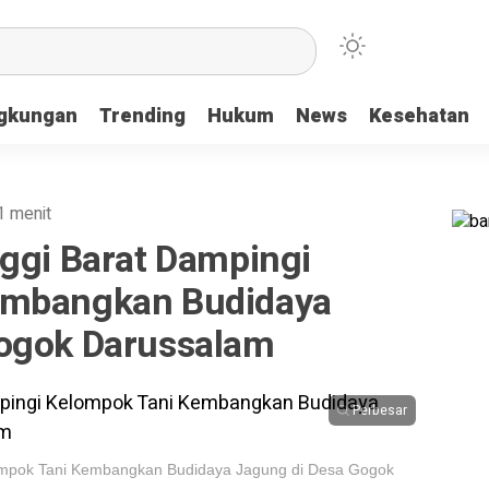
ngkungan
Trending
Hukum
News
Kesehatan
1 menit
nggi Barat Dampingi
embangkan Budidaya
Gogok Darussalam
Perbesar
lompok Tani Kembangkan Budidaya Jagung di Desa Gogok