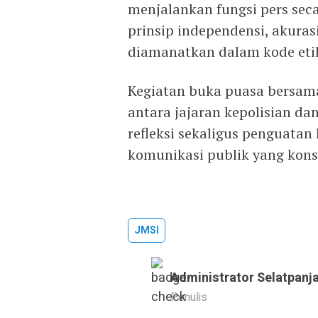
menjalankan fungsi pers sec
prinsip independensi, akura
diamanatkan dalam kode etik 
Kegiatan buka puasa bersama
antara jajaran kepolisian da
refleksi sekaligus penguat
komunikasi publik yang konst
JMSI
Administrator Selatpanj
Penulis