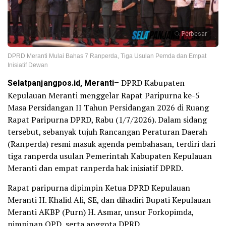
Perbesar
DPRD Meranti Mulai Bahas 7 Ranperda, Tiga Usulan Pemda dan Empat
Inisiatif Dewan
Selatpanjangpos.id, Meranti–
DPRD Kabupaten
Kepulauan Meranti menggelar Rapat Paripurna ke-5
Masa Persidangan II Tahun Persidangan 2026 di Ruang
Rapat Paripurna DPRD, Rabu (1/7/2026). Dalam sidang
tersebut, sebanyak tujuh Rancangan Peraturan Daerah
(Ranperda) resmi masuk agenda pembahasan, terdiri dari
tiga ranperda usulan Pemerintah Kabupaten Kepulauan
Meranti dan empat ranperda hak inisiatif DPRD.
Rapat paripurna dipimpin Ketua DPRD Kepulauan
Meranti H. Khalid Ali, SE, dan dihadiri Bupati Kepulauan
Meranti AKBP (Purn) H. Asmar, unsur Forkopimda,
pimpinan OPD, serta anggota DPRD.