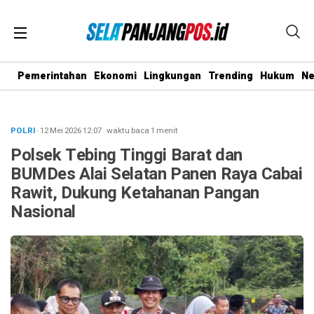
Pemerintahan
Ekonomi
Lingkungan
Trending
Hukum
N
POLRI
· 12 Mei 2026
12:07
·
waktu baca 1 menit
Polsek Tebing Tinggi Barat dan
BUMDes Alai Selatan Panen Raya Cabai
Rawit, Dukung Ketahanan Pangan
Nasional