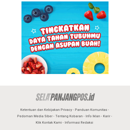
Ketentuan dan Kebijakan Privacy
Panduan Komunitas
Pedoman Media Siber
Tentang Kobaran
Info Iklan
Karir
Klik Kontak Kami
Informasi Redaksi