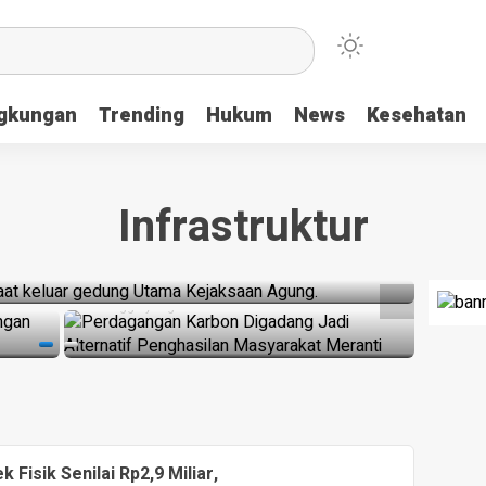
ngkungan
Trending
Hukum
News
Kesehatan
angka, Muncul Tanpa Rompi Tahanan Saat
HEADLINE
HEADLI
HEADLI
Infrastruktur
ar
Perdagangan Karbon Digadang
Pesep
Polse
a
Jadi Alternatif Penghasilan
Reka
2 mingg
Masyarakat Meranti
Terli
2 minggu yang lalu
4 mingg
Fisik Senilai Rp2,9 Miliar,