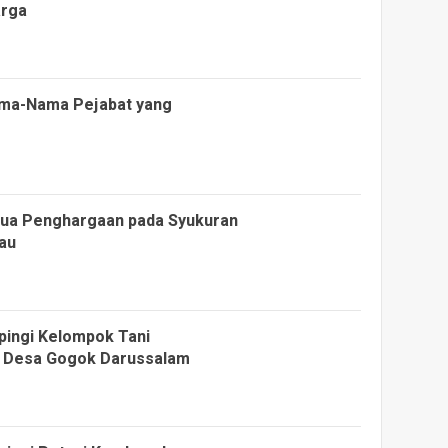
arga
 Nama-Nama Pejabat yang
Dua Penghargaan pada Syukuran
iau
pingi Kelompok Tani
i Desa Gogok Darussalam